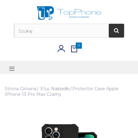
0
Strona Główna
Etui, Nakładki
Protector Case Apple
IPhone 13 Pro Max Czarny